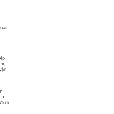
í xe.
à
hép
 mục
 vận
an
ích
ưa ra