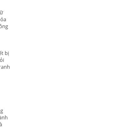
Dữ
hóa
công
t bị
ỏi
tranh
ng
hành
à