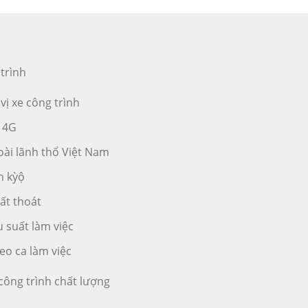
 trình
vị xe công trình
ệ 4G
oài lãnh thổ Việt Nam
h kỳộ
hất thoát
u suất làm việc
eo ca làm việc
 công trình chất lượng