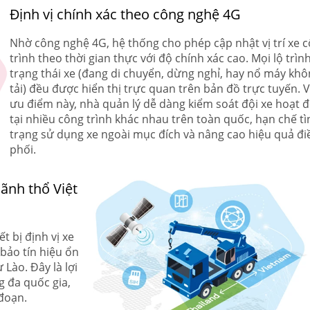
Định vị chính xác theo công nghệ 4G
Nhờ công nghệ 4G, hệ thống cho phép cập nhật vị trí xe 
trình theo thời gian thực với độ chính xác cao. Mọi lộ trình
trạng thái xe (đang di chuyển, dừng nghỉ, hay nổ máy kh
tải) đều được hiển thị trực quan trên bản đồ trực tuyến. V
ưu điểm này, nhà quản lý dễ dàng kiểm soát đội xe hoạt 
tại nhiều công trình khác nhau trên toàn quốc, hạn chế tì
trạng sử dụng xe ngoài mục đích và nâng cao hiệu quả đi
phối.
ãnh thổ Việt
t bị định vị xe
bảo tín hiệu ổn
Lào. Đây là lợi
g đa quốc gia,
 đoạn.