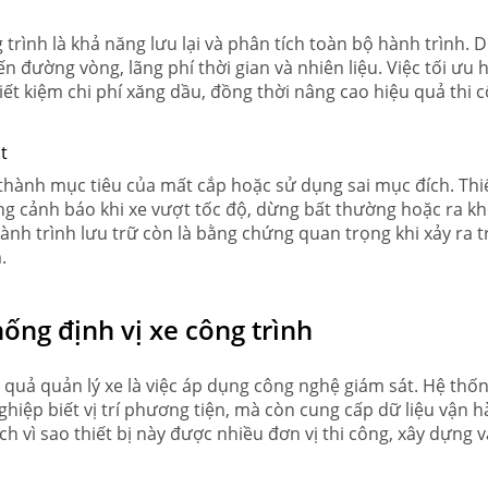
g trình là khả năng lưu lại và phân tích toàn bộ hành trình. 
n đường vòng, lãng phí thời gian và nhiên liệu. Việc tối ưu 
iết kiệm chi phí xăng dầu, đồng thời nâng cao hiệu quả thi 
t
ở thành mục tiêu của mất cắp hoặc sử dụng sai mục đích. Thiế
ng cảnh báo khi xe vượt tốc độ, dừng bất thường hoặc ra kh
hành trình lưu trữ còn là bằng chứng quan trọng khi xảy ra 
.
hống định vị xe công trình
quả quản lý xe là việc áp dụng công nghệ giám sát. Hệ thố
ghiệp biết vị trí phương tiện, mà còn cung cấp dữ liệu vận 
hích vì sao thiết bị này được nhiều đơn vị thi công, xây dựng v