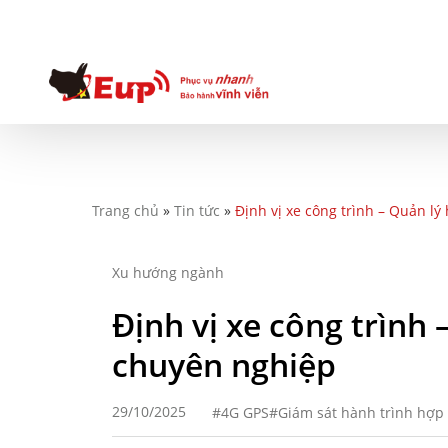
Trang chủ
»
Tin tức
»
Định vị xe công trình – Quản l
Xu hướng ngành
Định vị xe công trình
chuyên nghiệp
29/10/2025
4G GPS
Giám sát hành trình hợp