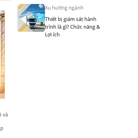
Xu hướng ngành
Thiết bị giám sát hành
trình là gì? Chức năng &
Lợi ích
ộ và
áp