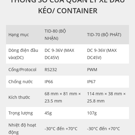
KÉO/ CONTAINER
TID-80 (BỘ
Hạng mục
TID-70 (BỘ PHÁT)
NHẬN)
Dòng điện đầu
DC 9-36V (MAX
DC 9-36V (MAX
vào(DC)
DC45V)
DC45V)
Cổng/Protocol
RS232
PWM
Chống nước
IP66
IP67
68 mm × 81 mm ×
114 mm × 38 mm ×
Kích thước
23.5 mm
25.8 mm
Trọng lượng
45g
107g
Nhiệt độ hoạt
-30°C đến +70°C
-30°C đến +70°C
động