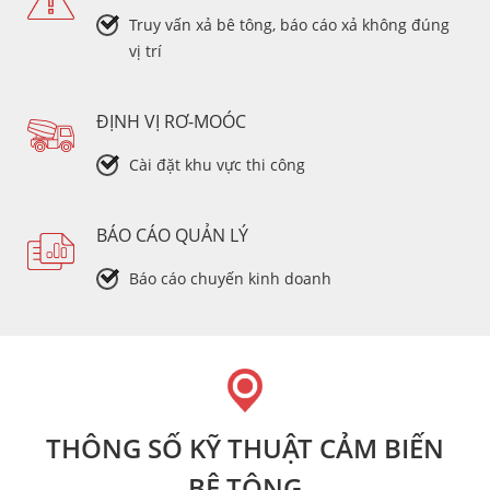
Truy vấn xả bê tông, báo cáo xả không đúng
vị trí
ĐỊNH VỊ RƠ-MOÓC
Cài đặt khu vực thi công
BÁO CÁO QUẢN LÝ
Báo cáo chuyến kinh doanh
THÔNG SỐ KỸ THUẬT CẢM BIẾN
BÊ TÔNG